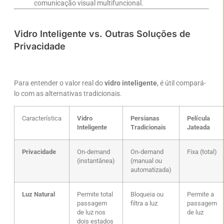
comunicação visual multifuncional.
Vidro Inteligente vs. Outras Soluções de
Privacidade
Para entender o valor real do
vidro inteligente
, é útil compará-
lo com as alternativas tradicionais.
Característica
Vidro
Persianas
Película
Inteligente
Tradicionais
Jateada
Privacidade
On-demand
On-demand
Fixa (total)
(instantânea)
(manual ou
automatizada)
Luz Natural
Permite total
Bloqueia ou
Permite a
passagem
filtra a luz
passagem
de luz nos
de luz
dois estados