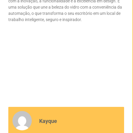
com a inovação, a funcionalidade e a excelência em design. É
uma solução que une a beleza do vidro com a conveniência da
automação, o que transforma o seu escritório em um local de
trabalho inteligente, seguro e inspirador.
O Poder da
Transparência:
Transformando
Ambientes de Trabalho
com Divisórias de Vidro
em São Paulo
Kayque