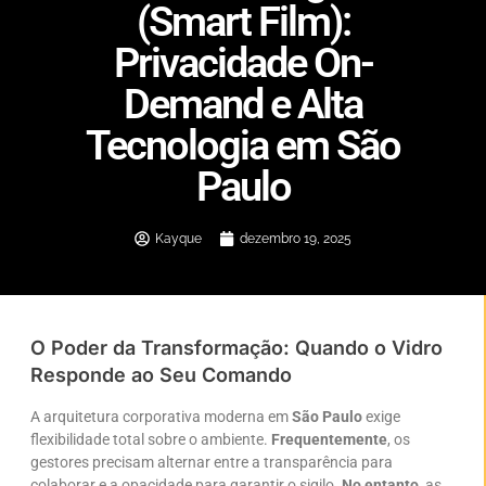
(Smart Film):
Privacidade On-
Demand e Alta
Tecnologia em São
Paulo
Kayque
dezembro 19, 2025
O Poder da Transformação: Quando o Vidro
Responde ao Seu Comando
A arquitetura corporativa moderna em
São Paulo
exige
flexibilidade total sobre o ambiente.
Frequentemente
, os
gestores precisam alternar entre a transparência para
colaborar e a opacidade para garantir o sigilo.
No entanto
, as