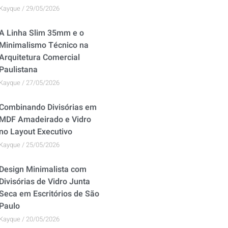
Kayque
29/05/2026
A Linha Slim 35mm e o
Minimalismo Técnico na
Arquitetura Comercial
Paulistana
Kayque
27/05/2026
Combinando Divisórias em
MDF Amadeirado e Vidro
no Layout Executivo
Kayque
25/05/2026
Design Minimalista com
Divisórias de Vidro Junta
Seca em Escritórios de São
Paulo
Kayque
20/05/2026