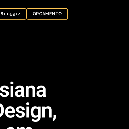
 4810-5912
ORÇAMENTO
rsiana
Design,