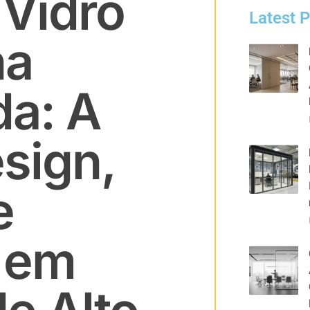
 Vidro
Latest 
na
a: A
sign,
e
 em