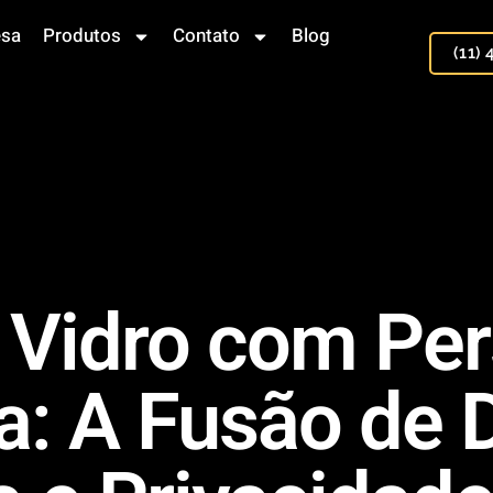
sa
Produtos
Contato
Blog
(11)
e Vidro com Pe
: A Fusão de 