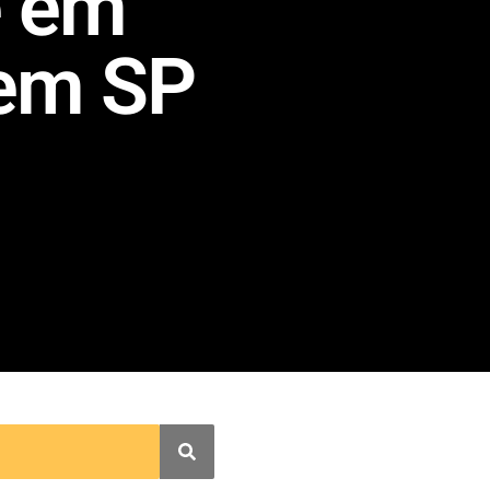
e em
 em SP