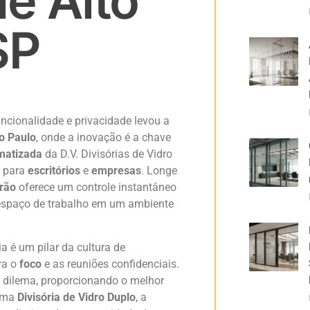
de Alto
SP
ncionalidade e privacidade levou a
o Paulo
, onde a inovação é a chave
omatizada
da D.V. Divisórias de Vidro
a para
escritórios
e
empresas
. Longe
drão
oferece um controle instantâneo
 espaço de trabalho em um ambiente
a é um pilar da cultura de
ra o
foco
e as reuniões confidenciais.
e dilema, proporcionando o melhor
 uma
Divisória de Vidro Duplo
, a