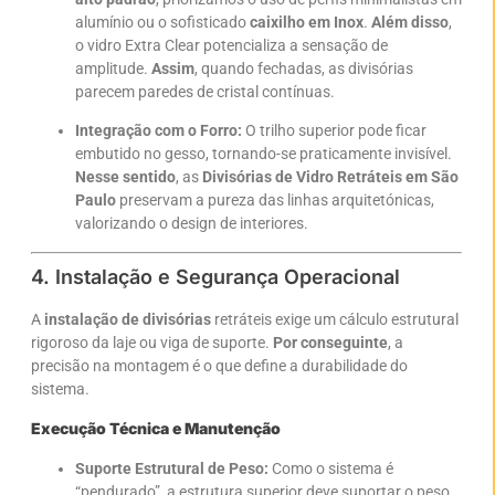
alumínio ou o sofisticado
caixilho em Inox
.
Além disso
,
o vidro Extra Clear potencializa a sensação de
amplitude.
Assim
, quando fechadas, as divisórias
parecem paredes de cristal contínuas.
Integração com o Forro:
O trilho superior pode ficar
embutido no gesso, tornando-se praticamente invisível.
Nesse sentido
, as
Divisórias de Vidro Retráteis em São
Paulo
preservam a pureza das linhas arquitetónicas,
valorizando o design de interiores.
4. Instalação e Segurança Operacional
A
instalação de divisórias
retráteis exige um cálculo estrutural
rigoroso da laje ou viga de suporte.
Por conseguinte
, a
precisão na montagem é o que define a durabilidade do
sistema.
Execução Técnica e Manutenção
Suporte Estrutural de Peso:
Como o sistema é
“pendurado”, a estrutura superior deve suportar o peso