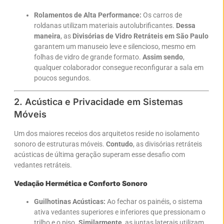
Rolamentos de Alta Performance:
Os carros de
roldanas utilizam materiais autolubrificantes.
Dessa
maneira
, as
Divisórias de Vidro Retráteis em São Paulo
garantem um manuseio leve e silencioso, mesmo em
folhas de vidro de grande formato.
Assim sendo
,
qualquer colaborador consegue reconfigurar a sala em
poucos segundos.
2. Acústica e Privacidade em Sistemas
Móveis
Um dos maiores receios dos arquitetos reside no isolamento
sonoro de estruturas móveis.
Contudo
, as divisórias retráteis
acústicas de última geração superam esse desafio com
vedantes retráteis.
Vedação Hermética e Conforto Sonoro
Guilhotinas Acústicas:
Ao fechar os painéis, o sistema
ativa vedantes superiores e inferiores que pressionam o
trilho e o piso.
Similarmente
, as juntas laterais utilizam