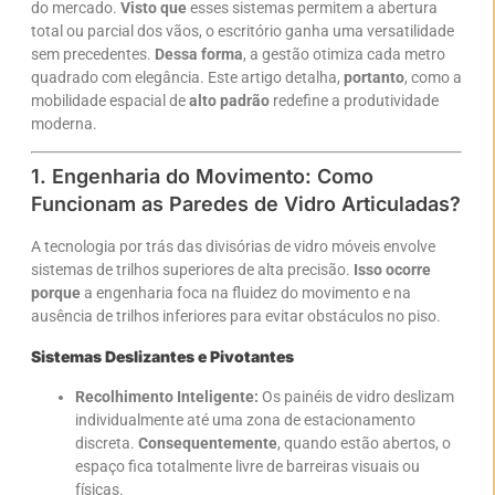
do mercado.
Visto que
esses sistemas permitem a abertura
total ou parcial dos vãos, o escritório ganha uma versatilidade
sem precedentes.
Dessa forma
, a gestão otimiza cada metro
quadrado com elegância. Este artigo detalha,
portanto
, como a
mobilidade espacial de
alto padrão
redefine a produtividade
moderna.
1. Engenharia do Movimento: Como
Funcionam as Paredes de Vidro Articuladas?
A tecnologia por trás das divisórias de vidro móveis envolve
sistemas de trilhos superiores de alta precisão.
Isso ocorre
porque
a engenharia foca na fluidez do movimento e na
ausência de trilhos inferiores para evitar obstáculos no piso.
Sistemas Deslizantes e Pivotantes
Recolhimento Inteligente:
Os painéis de vidro deslizam
individualmente até uma zona de estacionamento
discreta.
Consequentemente
, quando estão abertos, o
espaço fica totalmente livre de barreiras visuais ou
físicas.